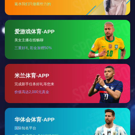
◆ ABS
◆ PA
高性能工程塑料专用载体
◆ PC
◆ LCP
◆ PET
◆ PSU
◆ PBT
◆ PPS
◆ POM
◆ PEEK
弹性体专用载体
◆ EVA
◆ TPU
◆ TPEE
◆ TPV
全生物降解载体
◆ PBAT、PLA