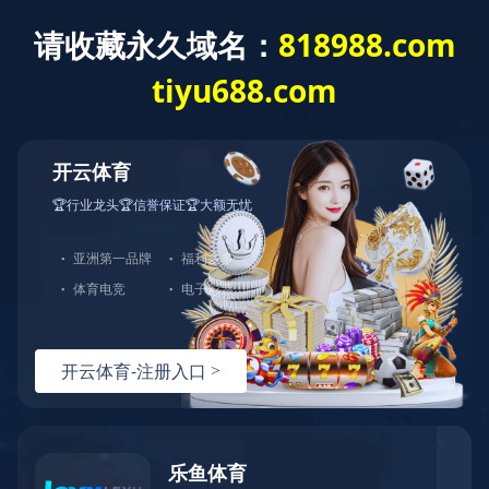
欢迎来到米兰官方版网站登录入口-米兰MiLan(中国) 官网！
米兰官方版网站登录入口-米兰MiLan(中国)
SHANDONG JIEMAO NEW MATERIAL CO. LTD
13505388389
15621359333
0538-8811686
网站首页
关于我们
公司简介
企业风采
企业文化