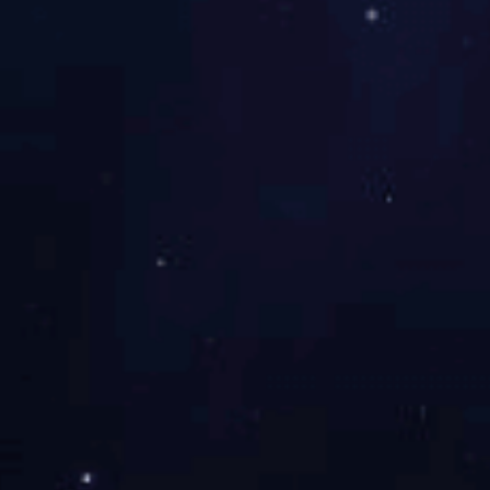
◆ 土工合成材料
◆ 塑料编织
◆ 工程塑料
检测设备
新闻中心
联系方式
您当前位置：
米兰官方版网站登录入口-米兰MiLan(中国)
>>
产
产品中心
Product center
功能母粒系列
开口爽滑母粒
抗静电母粒
抗老化母粒
加工流变母粒