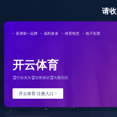
欢迎来到米兰官方版网站登录入口-米兰MiLan(中国) 官网！
米兰官方版网站登录入口-米兰MiLan(中国)
SHANDONG JIEMAO NEW MATERIAL CO. LTD
13505388389
15621359333
0538-8811686
网站首页
关于我们
公司简介
企业风采
企业文化
产品中心
功能母粒系列