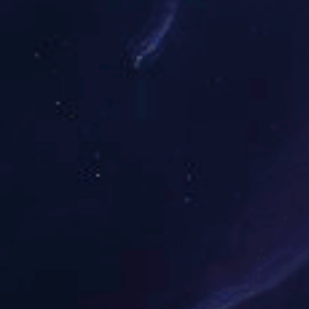
◆ 导热专用料
◆ 导电专用料
◆ 储能电池双级板专用料
按载体分类系列
聚烯烃专用载体
◆ PE、PP
◆ PP-R管专用
◆ PERT管专用
◆ PB管专用
工程类专用载体
◆ AS
◆ PS
◆ ABS